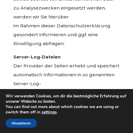
zu Analysezwecken eingesetzt werden,
werden wir Sie hierüber
im Rahmen dieser Datenschutzerklärung
gesondert informieren und ggf. eine
Einwilligung abfragen.
Server-Log-Dateien
Der Provider der Seiten erhebt und speichert
automatisch Informationen in so genannten
Server-Log-
Dateien, die Ihr Browser automatisch an uns
Wir verwenden Cookies, um dir die bestmögliche Erfahrung auf
unserer Website zu bieten.
übermittelt. Dies sind:
You can find out more about which cookies we are using or
switch them off in
settings
.
Browsertyp und Browserversion
verwendetes Betriebssystem
Akzeptieren
Referrer URL